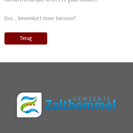
Dus … binnenkort meer hierover!'
Terug