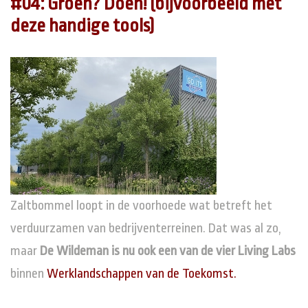
#04: Groen? Doen! (bijvoorbeeld met
deze handige tools)
Zaltbommel loopt in de voorhoede wat betreft het
verduurzamen van bedrijventerreinen. Dat was al zo,
maar
De Wildeman is nu ook
een van de vier Living Labs
binnen
Werklandschappen van de Toekomst.