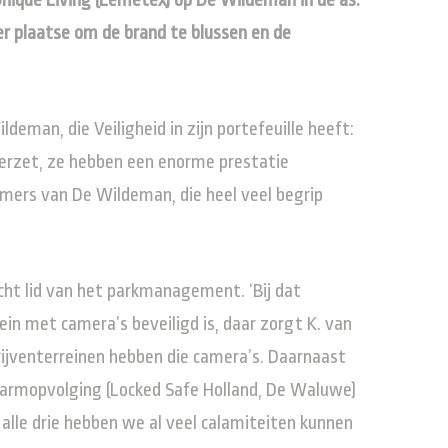
Unique Living (Lemetex) op De Wildeman in de as.
r plaatse om de brand te blussen en de
man, die Veiligheid in zijn portefeuille heeft:
erzet, ze hebben een enorme prestatie
emers van De Wildeman, die heel veel begrip
icht lid van het parkmanagement. ‘Bij dat
ein met camera’s beveiligd is, daar zorgt K. van
ijventerreinen hebben die camera’s. Daarnaast
alarmopvolging (Locked Safe Holland, De Waluwe)
lle drie hebben we al veel calamiteiten kunnen