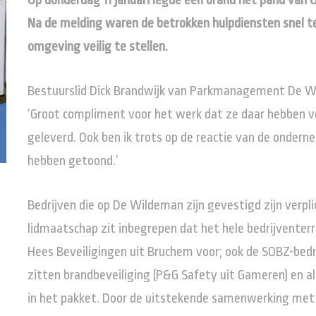
Op donderdag 11 januari legde een brand het pand van 
Na de melding waren de betrokken hulpdiensten snel te
omgeving veilig te stellen.
Bestuurslid Dick Brandwijk van Parkmanagement De Wilde
‘Groot compliment voor het werk dat ze daar hebben v
geleverd. Ook ben ik trots op de reactie van de ondern
hebben getoond.’
Bedrijven die op De Wildeman zijn gevestigd zijn verpl
lidmaatschap zit inbegrepen dat het hele bedrijventerr
Hees Beveiligingen uit Bruchem voor; ook de SOBZ-bedr
zitten brandbeveiliging (P&G Safety uit Gameren) en 
in het pakket. Door de uitstekende samenwerking met a