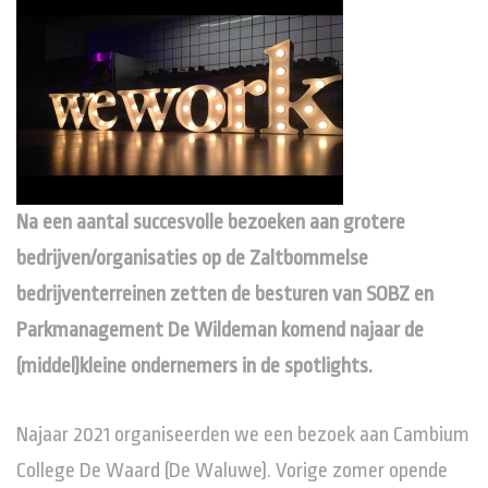
Na een aantal succesvolle bezoeken aan grotere
bedrijven/organisaties op de Zaltbommelse
bedrijventerreinen zetten de besturen van SOBZ en
Parkmanagement De Wildeman komend najaar de
(middel)kleine ondernemers in de spotlights.
Najaar 2021 organiseerden we een bezoek aan Cambium
College De Waard (De Waluwe). Vorige zomer opende