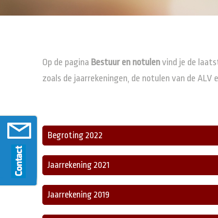
Op de pagina
Bestuur en notulen
vind je de laat
zoals de jaarrekeningen, de notulen van de AL
Begroting 2022
Jaarrekening 2021
Jaarrekening 2019