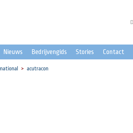
Nieuws
Bedrijvengids
Stories
Contact
rnational
acutracon